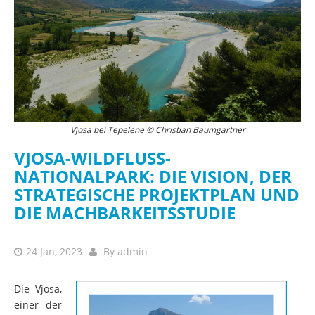
Vjosa bei Tepelene © Christian Baumgartner
VJOSA-WILDFLUSS-
NATIONALPARK: DIE VISION, DER
STRATEGISCHE PROJEKTPLAN UND
DIE MACHBARKEITSSTUDIE
24 Jan, 2023
By
admin
Die Vjosa,
einer der