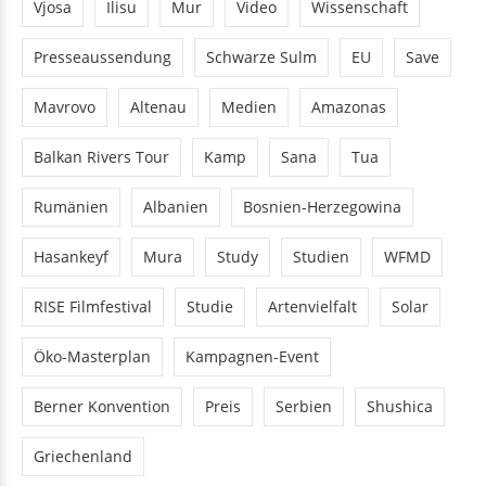
Vjosa
Ilisu
Mur
Video
Wissenschaft
Presseaussendung
Schwarze Sulm
EU
Save
Mavrovo
Altenau
Medien
Amazonas
Balkan Rivers Tour
Kamp
Sana
Tua
Rumänien
Albanien
Bosnien-Herzegowina
Hasankeyf
Mura
Study
Studien
WFMD
RISE Filmfestival
Studie
Artenvielfalt
Solar
Öko-Masterplan
Kampagnen-Event
Berner Konvention
Preis
Serbien
Shushica
Griechenland