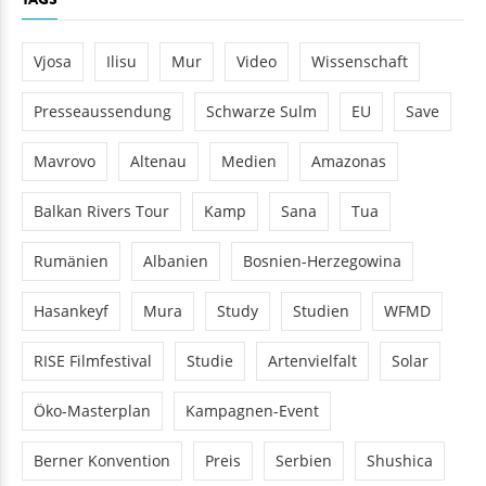
Vjosa
Ilisu
Mur
Video
Wissenschaft
Presseaussendung
Schwarze Sulm
EU
Save
Mavrovo
Altenau
Medien
Amazonas
Balkan Rivers Tour
Kamp
Sana
Tua
Rumänien
Albanien
Bosnien-Herzegowina
Hasankeyf
Mura
Study
Studien
WFMD
RISE Filmfestival
Studie
Artenvielfalt
Solar
Öko-Masterplan
Kampagnen-Event
Berner Konvention
Preis
Serbien
Shushica