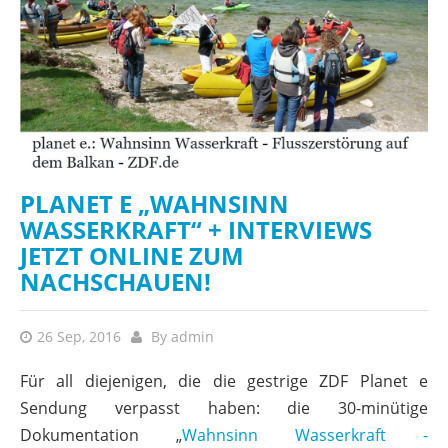
PLANET E „WAHNSINN
WASSERKRAFT“ + INTERVIEWS
JETZT ONLINE ZUM
NACHSCHAUEN!
26 Sep, 2016
By
admin
Für all diejenigen, die die gestrige ZDF Planet e
Sendung verpasst haben: die 30-minütige
Dokumentation „
Wahnsinn Wasserkraft -