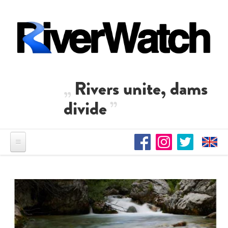
Direkt zum Inhalt
Rivers unite, dams
divide