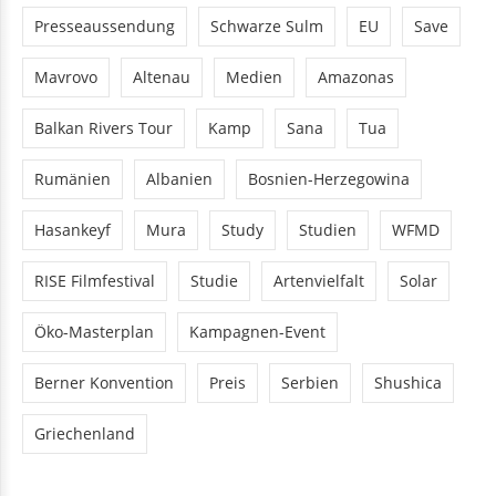
Presseaussendung
Schwarze Sulm
EU
Save
Mavrovo
Altenau
Medien
Amazonas
Balkan Rivers Tour
Kamp
Sana
Tua
Rumänien
Albanien
Bosnien-Herzegowina
Hasankeyf
Mura
Study
Studien
WFMD
RISE Filmfestival
Studie
Artenvielfalt
Solar
Öko-Masterplan
Kampagnen-Event
Berner Konvention
Preis
Serbien
Shushica
Griechenland