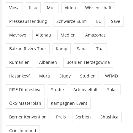
Vjosa
Ilisu
Mur
Video
Wissenschaft
Presseaussendung
Schwarze Sulm
EU
Save
Mavrovo
Altenau
Medien
Amazonas
Balkan Rivers Tour
Kamp
Sana
Tua
Rumänien
Albanien
Bosnien-Herzegowina
Hasankeyf
Mura
Study
Studien
WFMD
RISE Filmfestival
Studie
Artenvielfalt
Solar
Öko-Masterplan
Kampagnen-Event
Berner Konvention
Preis
Serbien
Shushica
Griechenland