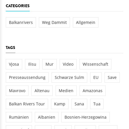
CATEGORIES
Balkanrivers
Weg Dammit
Allgemein
TAGS
Vjosa
Ilisu
Mur
Video
Wissenschaft
Presseaussendung
Schwarze Sulm
EU
Save
Mavrovo
Altenau
Medien
Amazonas
Balkan Rivers Tour
Kamp
Sana
Tua
Rumänien
Albanien
Bosnien-Herzegowina