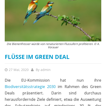
Die Bienenfresser würde von renaturierten Flussufern profitieren. © A.
Vorauer
FLÜSSE IM GREEN DEAL
27 Mai, 2020
By
admin
Die EU-Kommission hat nun ihre
Biodiversitätsstrategie 2030
im Rahmen des Green
Deals präsentiert. Darin sind durchaus
herausfordernde Ziele definiert, etwa die Ausweitung
der Schutzgebiete auf mindestens 30 % der