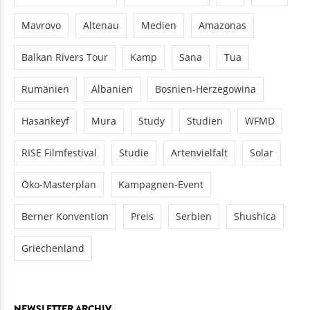
Mavrovo
Altenau
Medien
Amazonas
Balkan Rivers Tour
Kamp
Sana
Tua
Rumänien
Albanien
Bosnien-Herzegowina
Hasankeyf
Mura
Study
Studien
WFMD
RISE Filmfestival
Studie
Artenvielfalt
Solar
Öko-Masterplan
Kampagnen-Event
Berner Konvention
Preis
Serbien
Shushica
Griechenland
NEWSLETTER ARCHIV