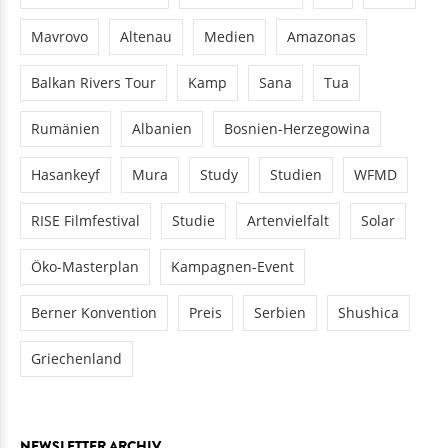
Mavrovo
Altenau
Medien
Amazonas
Balkan Rivers Tour
Kamp
Sana
Tua
Rumänien
Albanien
Bosnien-Herzegowina
Hasankeyf
Mura
Study
Studien
WFMD
RISE Filmfestival
Studie
Artenvielfalt
Solar
Öko-Masterplan
Kampagnen-Event
Berner Konvention
Preis
Serbien
Shushica
Griechenland
NEWSLETTER ARCHIV