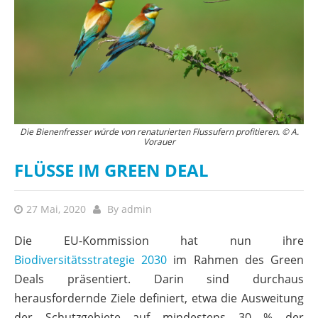
Die Bienenfresser würde von renaturierten Flussufern profitieren. © A.
Vorauer
FLÜSSE IM GREEN DEAL
27 Mai, 2020
By
admin
Die EU-Kommission hat nun ihre
Biodiversitätsstrategie 2030
im Rahmen des Green
Deals präsentiert. Darin sind durchaus
herausfordernde Ziele definiert, etwa die Ausweitung
der Schutzgebiete auf mindestens 30 % der