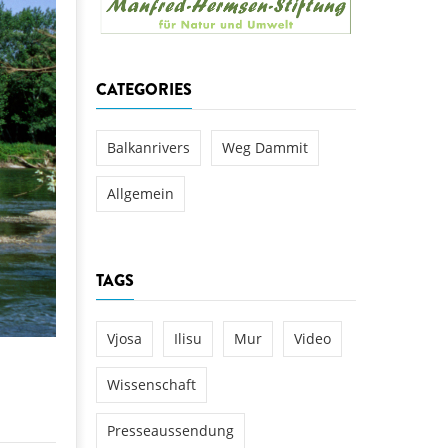
aftwerks Ulog verursacht
WEG DAMMIT
WEG DAMMIT
Einladung: Kamp-Tage von
CATEGORIES
folg für den Kamp: Aus für
aftwerksneubau im Kamptal
Balkanrivers
Weg Dammit
Allgemein
TAGS
Vjosa
Ilisu
Mur
Video
Wissenschaft
Presseaussendung