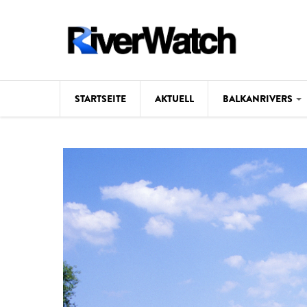
Direkt zum Inhalt
STARTSEITE
AKTUELL
BALKANRIVERS
Hintergrund
Karte
Studien
Fotos
Videos
Aktuell