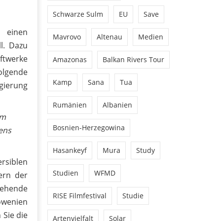
Schwarze Sulm
EU
Save
 einen
Mavrovo
Altenau
Medien
l. Dazu
ftwerke
Amazonas
Balkan Rivers Tour
olgende
Kamp
Sana
Tua
gierung
Rumänien
Albanien
em
Bosnien-Herzegowina
zens
Hasankeyf
Mura
Study
rsiblen
Studien
WFMD
ern der
gehende
RISE Filmfestival
Studie
owenien
 Sie die
Artenvielfalt
Solar