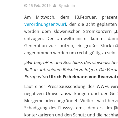
15 Feb, 2019
By
admin
Am Mittwoch, dem 13.Februar, präsent
Verordnungsentwurf
, der die acht geplanten
werden dem slowenischen Stromkonzern „Dr
entzogen. Der Umweltminister kommt damit
Generation zu schützen, ein großes Stück n
angenommen werden um rechtsgültig zu sein.
„Wir begrüßen den Beschluss des slowenische
Balkan auf, seinem Beispiel zu folgen. Die Ver
Europas“
so Ulrich Eichelmann von Riverwat
Laut einer Presseaussendung des WWFs wird 
negativen Umweltauswirkungen und der Gef
Murgemeinden begründet. Weiters wird herv
Schädigung des Flusssystems, den erst im Jä
konterkarieren und den Schutz und die nachhal