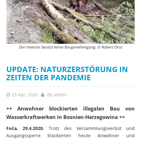
Anwohner und Umweltaktivisten blockierten illegale Bauarbeiten am
Der Investor besitzt keine Baugenehmigung. © Robert Oroz
Ce
Fluss Bjelava. © Robert Oroz
UPDATE: NATURZERSTÖRUNG IN
ZEITEN DER PANDEMIE
29 Apr, 2020
By
admin
++ Anwohner blockierten illegalen Bau von
Wasserkraftwerken in Bosnien-Herzegowina ++
Foča, 29.4.2020.
Trotz des Versammlungsverbot und
Ausgangssperre blockierten heute Anwohner und