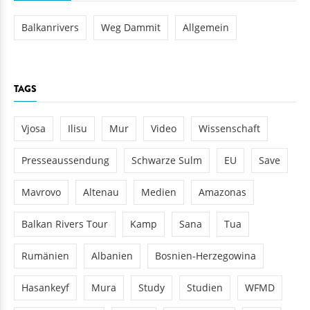
Balkanrivers
Weg Dammit
Allgemein
TAGS
Vjosa
Ilisu
Mur
Video
Wissenschaft
Presseaussendung
Schwarze Sulm
EU
Save
Mavrovo
Altenau
Medien
Amazonas
Balkan Rivers Tour
Kamp
Sana
Tua
Rumänien
Albanien
Bosnien-Herzegowina
Hasankeyf
Mura
Study
Studien
WFMD