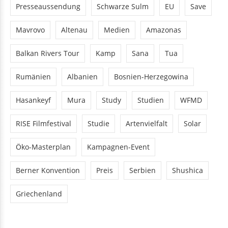
Presseaussendung
Schwarze Sulm
EU
Save
Mavrovo
Altenau
Medien
Amazonas
Balkan Rivers Tour
Kamp
Sana
Tua
Rumänien
Albanien
Bosnien-Herzegowina
Hasankeyf
Mura
Study
Studien
WFMD
RISE Filmfestival
Studie
Artenvielfalt
Solar
Öko-Masterplan
Kampagnen-Event
Berner Konvention
Preis
Serbien
Shushica
Griechenland