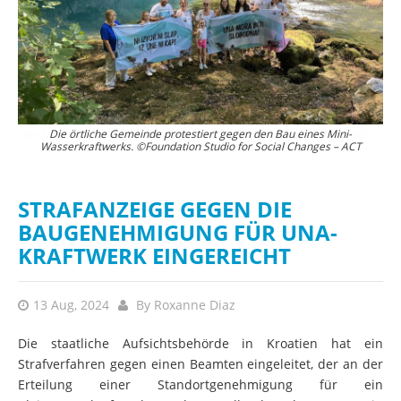
Des Flusses Una in Kroatien, der nach Bosnien und Herzegowina fließt. ©
Die örtliche Gemeinde protestiert gegen den Bau eines Mini-
Wasserkraftwerks. ©Foundation Studio for Social Changes – ACT
Ray Demski
STRAFANZEIGE GEGEN DIE
BAUGENEHMIGUNG FÜR UNA-
KRAFTWERK EINGEREICHT
13 Aug, 2024
By
Roxanne Diaz
Die staatliche Aufsichtsbehörde in Kroatien hat ein
Strafverfahren gegen einen Beamten eingeleitet, der an der
Erteilung einer Standortgenehmigung für ein