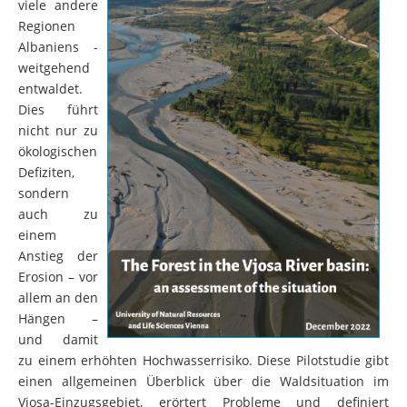
viele andere
Regionen
Albaniens -
weitgehend
entwaldet.
Dies führt
nicht nur zu
ökologischen
Defiziten,
sondern
auch zu
einem
Anstieg der
Erosion – vor
allem an den
Hängen –
und damit
zu einem erhöhten Hochwasserrisiko. Diese Pilotstudie gibt
einen allgemeinen Überblick über die Waldsituation im
Vjosa-Einzugsgebiet, erörtert Probleme und definiert