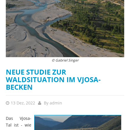
© Gabriel Singer
NEUE STUDIE ZUR
WALDSITUATION IM VJOSA-
BECKEN
13 Dez, 2022
By
admin
Das Vjosa-
Tal ist - wie