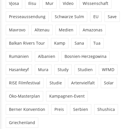
Vjosa
Ilisu
Mur
Video
Wissenschaft
Presseaussendung
Schwarze Sulm
EU
Save
Mavrovo
Altenau
Medien
Amazonas
Balkan Rivers Tour
Kamp
Sana
Tua
Rumänien
Albanien
Bosnien-Herzegowina
Hasankeyf
Mura
Study
Studien
WFMD
RISE Filmfestival
Studie
Artenvielfalt
Solar
Öko-Masterplan
Kampagnen-Event
Berner Konvention
Preis
Serbien
Shushica
Griechenland