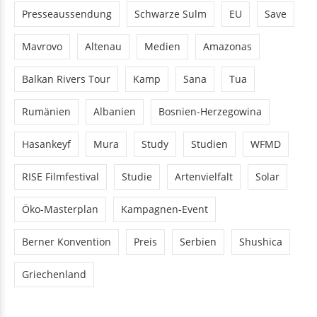
Presseaussendung
Schwarze Sulm
EU
Save
Mavrovo
Altenau
Medien
Amazonas
Balkan Rivers Tour
Kamp
Sana
Tua
Rumänien
Albanien
Bosnien-Herzegowina
Hasankeyf
Mura
Study
Studien
WFMD
RISE Filmfestival
Studie
Artenvielfalt
Solar
Öko-Masterplan
Kampagnen-Event
Berner Konvention
Preis
Serbien
Shushica
Griechenland