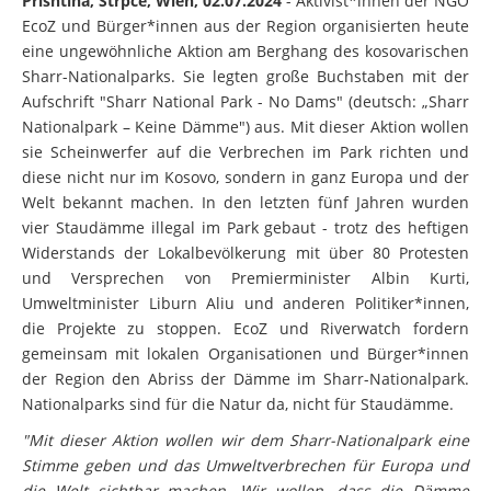
Prishtina, Strpce, Wien, 02.07.2024
- Aktivist*innen der NGO
EcoZ und Bürger*innen aus der Region organisierten heute
eine ungewöhnliche Aktion am Berghang des kosovarischen
Sharr-Nationalparks. Sie legten große Buchstaben mit der
Aufschrift "Sharr National Park - No Dams" (deutsch: „Sharr
Nationalpark – Keine Dämme") aus. Mit dieser Aktion wollen
sie Scheinwerfer auf die Verbrechen im Park richten und
diese nicht nur im Kosovo, sondern in ganz Europa und der
Welt bekannt machen. In den letzten fünf Jahren wurden
vier Staudämme illegal im Park gebaut - trotz des heftigen
Widerstands der Lokalbevölkerung mit über 80 Protesten
und Versprechen von Premierminister Albin Kurti,
Umweltminister Liburn Aliu und anderen Politiker*innen,
die Projekte zu stoppen. EcoZ und Riverwatch fordern
gemeinsam mit lokalen Organisationen und Bürger*innen
der Region den Abriss der Dämme im Sharr-Nationalpark.
Nationalparks sind für die Natur da, nicht für Staudämme.
"Mit dieser Aktion wollen wir dem Sharr-Nationalpark eine
Stimme geben und das Umweltverbrechen für Europa und
die Welt sichtbar machen. Wir wollen, dass die Dämme