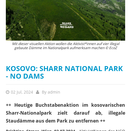
EcoZ und Riverwatch fordern gemeinsam mit lokalen Organisationen und
Mit dieser visuellen Aktion wollen die Aktivist*innen auf vier illegal
D
gebaute Dämme im Nationalpark aufmerksam machen © EcoZ
Bürger*innen der Region den Abriss der Dämme © EcoZ
KOSOVO: SHARR NATIONAL PARK
- NO DAMS
02 Jul, 2024
By
admin
++ Heutige Buchstabenaktion im kosovarischen
Sharr-Nationalpark zielt darauf ab, illegale
Staudämme aus dem Park zu entfernen ++