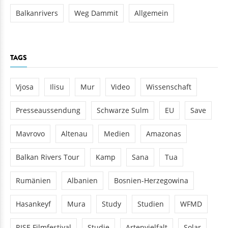
Balkanrivers
Weg Dammit
Allgemein
TAGS
Vjosa
Ilisu
Mur
Video
Wissenschaft
Presseaussendung
Schwarze Sulm
EU
Save
Mavrovo
Altenau
Medien
Amazonas
Balkan Rivers Tour
Kamp
Sana
Tua
Rumänien
Albanien
Bosnien-Herzegowina
Hasankeyf
Mura
Study
Studien
WFMD
RISE Filmfestival
Studie
Artenvielfalt
Solar