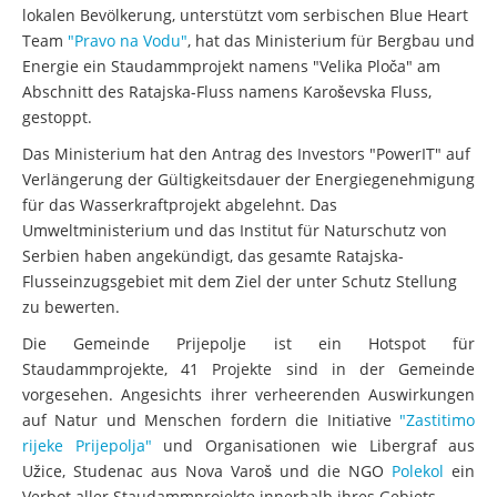
lokalen Bevölkerung, unterstützt vom serbischen Blue Heart
Team
"Pravo na Vodu"
, hat das Ministerium für Bergbau und
Energie ein Staudammprojekt namens "Velika Ploča" am
Abschnitt des Ratajska-Fluss namens Karoševska Fluss,
gestoppt.
Das Ministerium hat den Antrag des Investors "PowerIT" auf
Verlängerung der Gültigkeitsdauer der Energiegenehmigung
für das Wasserkraftprojekt abgelehnt. Das
Umweltministerium und das Institut für Naturschutz von
Serbien haben angekündigt, das gesamte Ratajska-
Flusseinzugsgebiet mit dem Ziel der unter Schutz Stellung
zu bewerten.
Die Gemeinde Prijepolje ist ein Hotspot für
Staudammprojekte, 41 Projekte sind in der Gemeinde
vorgesehen. Angesichts ihrer verheerenden Auswirkungen
auf Natur und Menschen fordern die Initiative
"Zastitimo
rijeke Prijepolja"
und Organisationen wie Libergraf aus
Užice, Studenac aus Nova Varoš und die NGO
Polekol
ein
Verbot aller Staudammprojekte innerhalb ihres Gebiets.