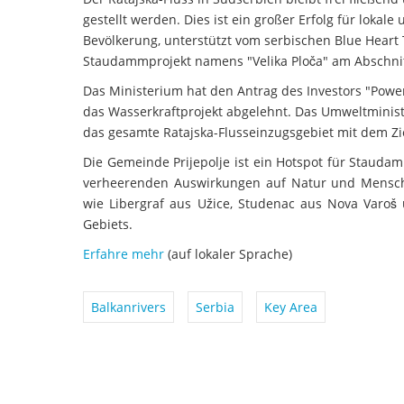
gestellt werden. Dies ist ein großer Erfolg für lokal
Bevölkerung, unterstützt vom serbischen Blue Hear
Staudammprojekt namens "Velika Ploča" am Abschnitt
Das Ministerium hat den Antrag des Investors "Powe
das Wasserkraftprojekt abgelehnt. Das Umweltminist
das gesamte Ratajska-Flusseinzugsgebiet mit dem Zie
Die Gemeinde Prijepolje ist ein Hotspot für Stauda
verheerenden Auswirkungen auf Natur und Mensche
wie Libergraf aus Užice, Studenac aus Nova Varo
Gebiets.
Erfahre mehr
(auf lokaler Sprache)
Balkanrivers
Serbia
Key Area