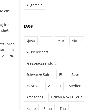
Allgemein
ie ein
ng für
TAGS
ndigt,
Vjosa
Ilisu
Mur
Video
hts ihrer
sationen
Wissenschaft
lb ihres
Presseaussendung
Schwarze Sulm
EU
Save
Mavrovo
Altenau
Medien
Amazonas
Balkan Rivers Tour
Kamp
Sana
Tua