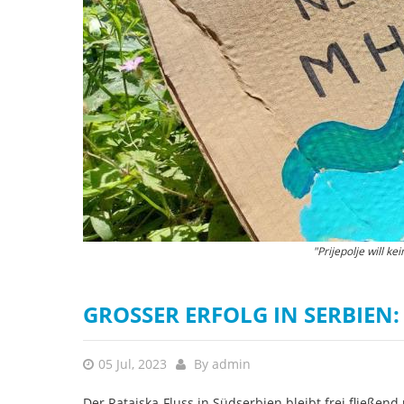
"Prijepolje will k
R
GROSSER ERFOLG IN SERBIEN: R
05 Jul, 2023
By
admin
Der Ratajska-Fluss in Südserbien bleibt frei fließe