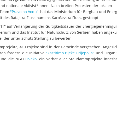
e und nationale Aktivist*innen. Nach breiten Protesten der lokalen
t Team
"Pravo na Vodu"
, hat das Ministerium für Bergbau und Energ
 des Ratajska-Fluss namens Karoševska Fluss, gestoppt.
rIT" auf Verlängerung der Gültigkeitsdauer der Energiegenehmigu
erium und das Institut für Naturschutz von Serbien haben angekü
l der unter Schutz Stellung zu bewerten.
mmprojekte, 41 Projekte sind in der Gemeinde vorgesehen. Angesic
n fordern die Initiative
"Zastitimo rijeke Prijepolja"
und Organi
š und die NGO
Polekol
ein Verbot aller Staudammprojekte innerha