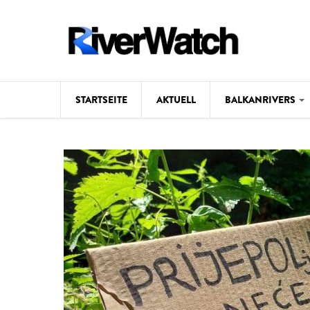
Direkt zum Inhalt
STARTSEITE
AKTUELL
BALKANRIVERS
Hintergrund
Karte
Studien
Fotos
Videos
Aktuell