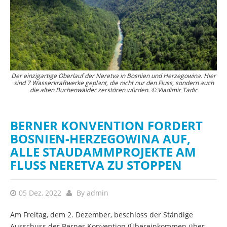
Der einzigartige Oberlauf der Neretva in Bosnien und Herzegowina. Hier
Der im Bau befindliche Ulog-Staudamm, der die gesamte Landschaft der
sind 7 Wasserkraftwerke geplant, die nicht nur den Fluss, sondern auch
oberen Neretva und ihre Artenvielfalt bedroht © Vladimir Tadic
die alten Buchenwälder zerstören würden. © Vladimir Tadic
BERNER KONVENTION FORDERT
BOSNIEN-HERZEGOWINA AUF,
ALLE STAUDAMMPROJEKTE AM
FLUSS NERETVA ZU STOPPEN
05 Dez, 2022
By
admin
Am Freitag, dem 2. Dezember, beschloss der Ständige
Ausschuss der Berner Konvention (Übereinkommen über