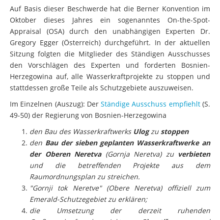
Auf Basis dieser Beschwerde hat die Berner Konvention im
Oktober dieses Jahres ein sogenanntes On-the-Spot-
Appraisal (OSA) durch den unabhängigen Experten Dr.
Gregory Egger (Österreich) durchgeführt. In der aktuellen
Sitzung folgten die Mitglieder des Ständigen Ausschusses
den Vorschlägen des Experten und forderten Bosnien-
Herzegowina auf, alle Wasserkraftprojekte zu stoppen und
stattdessen große Teile als Schutzgebiete auszuweisen.
Im Einzelnen (Auszug): Der
Ständige Ausschuss empfiehlt
(S.
49-50) der Regierung von Bosnien-Herzegowina
den Bau des Wasserkraftwerks
Ulog
zu
stoppen
den
Bau der sieben geplanten Wasserkraftwerke an
der Oberen Neretva
(Gornja Neretva) zu
verbieten
und die betreffenden Projekte aus dem
Raumordnungsplan zu streichen.
"Gornji tok Neretve" (Obere Neretva) offiziell zum
Emerald-Schutzegebiet zu erklären;
die Umsetzung der derzeit ruhenden
Großasserkraftwerksprojekte
Glavatičevo
und