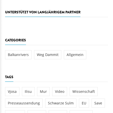
UNTERSTÜTZT VON LANGJÄHRIGEM PARTNER
CATEGORIES
Balkanrivers
Weg Dammit
Allgemein
TAGS
Vjosa
Ilisu
Mur
Video
Wissenschaft
Presseaussendung
Schwarze Sulm
EU
Save
Mavrovo
Altenau
Medien
Amazonas