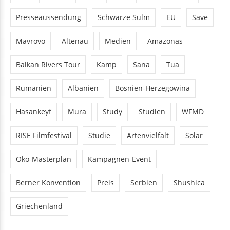
Presseaussendung
Schwarze Sulm
EU
Save
Mavrovo
Altenau
Medien
Amazonas
Balkan Rivers Tour
Kamp
Sana
Tua
Rumänien
Albanien
Bosnien-Herzegowina
Hasankeyf
Mura
Study
Studien
WFMD
RISE Filmfestival
Studie
Artenvielfalt
Solar
Öko-Masterplan
Kampagnen-Event
Berner Konvention
Preis
Serbien
Shushica
Griechenland