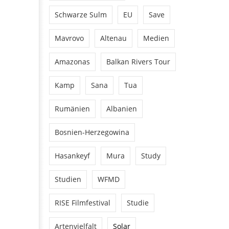
Schwarze Sulm
EU
Save
Mavrovo
Altenau
Medien
Amazonas
Balkan Rivers Tour
Kamp
Sana
Tua
Rumänien
Albanien
Bosnien-Herzegowina
Hasankeyf
Mura
Study
Studien
WFMD
RISE Filmfestival
Studie
Artenvielfalt
Solar