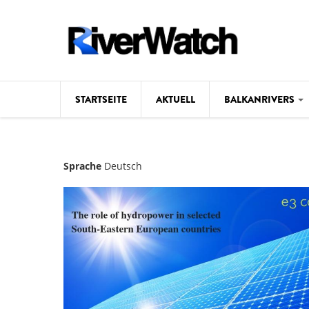
Direkt zum Inhalt
STARTSEITE
AKTUELL
BALKANRIVERS
Hintergrund
Sprache
Deutsch
Karte
Studien
Fotos
Videos
Aktuell