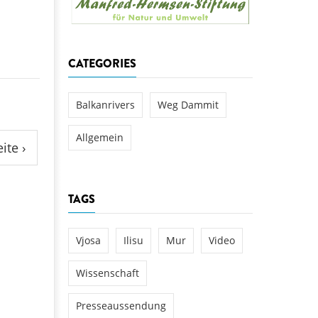
aftwerks Ulog verursacht
WEG DAMMIT
WEG DAMMIT
Einladung: Kamp-Tage von
CATEGORIES
folg für den Kamp: Aus für
aftwerksneubau im Kamptal
Balkanrivers
Weg Dammit
Allgemein
ite ›
TAGS
Vjosa
Ilisu
Mur
Video
Wissenschaft
Presseaussendung