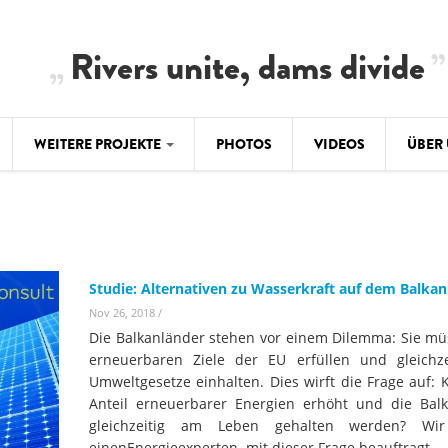
Rivers unite, dams divide
WEITERE PROJEKTE
PHOTOS
VIDEOS
ÜBER
BALKAN
CLIMATE CRIMES
ÜBER 
BiH: Obe
warnt vo
ILISU
TEAM
WEG DAMMIT
Studie: Alternativen zu Wasserkraft auf dem Balkan
BALKAN
Hintergrund
Nov 26, 2018
/
Europas l
#PROTECTWATER
2.500 Ki
Die Balkanländer stehen vor einem Dilemma: Sie mü
Konzeptpapier
Balkanflü
erneuerbaren Ziele der EU erfüllen und gleichze
Umweltgesetze einhalten. Dies wirft die Frage auf: 
Meldebogen
Anteil erneuerbarer Energien erhöht und die Balk
BALKANRIVERS
BALKAN
Karte
gleichzeitig am Leben gehalten werden? Wi
Una Science Week:
Ökologis
einenEnergieexperten mit dieser Frage beauftragt.
Tödliche