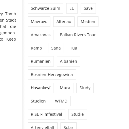
Schwarze Sulm
EU
Save
Bey Tomb
en Stadt
Mavrovo
Altenau
Medien
 hat die
egonnen.
Amazonas
Balkan Rivers Tour
 to Keep
Kamp
Sana
Tua
Rumänien
Albanien
Bosnien-Herzegowina
Hasankeyf
Mura
Study
Studien
WFMD
RISE Filmfestival
Studie
Artenvielfalt
Solar