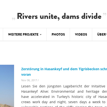
Rivers unite, dams divide
WEITERE PROJEKTE
PHOTOS
VIDEOS
ÜBER
BALKAN
CLIMATE CRIMES
ÜBER 
BiH: Obe
warnt vo
ILISU
TEAM
WEG DAMMIT
Zerstörung in Hasankeyf und dem Tigrisbecken schr
BALKAN
Hintergrund
voran
Europas l
#PROTECTWATER
2.500 Ki
Nov 06, 2017
/
Konzeptpapier
Balkanflü
Lesen Sie den jüngsten Lagebericht der Initaitive
Meldebogen
Hasankeyf Alive: Environmental and heritage des
BALKANRIVERS
have accelerated in Turkey’s historic city of Hasa
BALKAN
Karte
Una Science Week:
crews work day and night, seven days a week to 
Ökologis
Tödliche