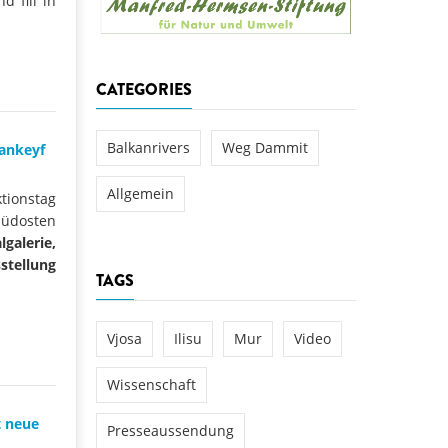
d fill in
aftwerks Ulog verursacht
WEG DAMMIT
WEG DAMMIT
Einladung: Kamp-Tage von
CATEGORIES
folg für den Kamp: Aus für
aftwerksneubau im Kamptal
Balkanrivers
Weg Dammit
sankeyf
Allgemein
tionstag
Südosten
galerie,
sstellung
TAGS
Vjosa
Ilisu
Mur
Video
Wissenschaft
t neue
Presseaussendung