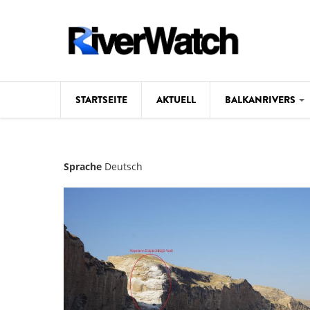
Direkt zum Inhalt
STARTSEITE
AKTUELL
BALKANRIVERS
Hintergrund
Sprache
Deutsch
Karte
Studien
Fotos
Videos
Aktuell