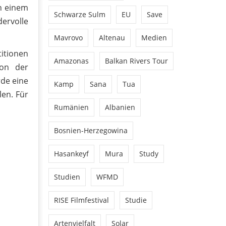
on einem
Schwarze Sulm
EU
Save
ervolle
Mavrovo
Altenau
Medien
titionen
Amazonas
Balkan Rivers Tour
ion der
rde eine
Kamp
Sana
Tua
len. Für
Rumänien
Albanien
Bosnien-Herzegowina
Hasankeyf
Mura
Study
Studien
WFMD
RISE Filmfestival
Studie
Artenvielfalt
Solar