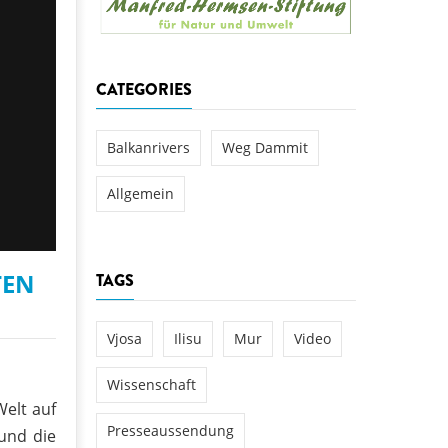
aftwerks Ulog verursacht
WEG DAMMIT
WEG DAMMIT
Einladung: Kamp-Tage von
CATEGORIES
folg für den Kamp: Aus für
aftwerksneubau im Kamptal
Balkanrivers
Weg Dammit
Allgemein
TEN
TAGS
Vjosa
Ilisu
Mur
Video
Wissenschaft
Welt auf
Presseaussendung
und die