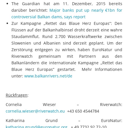
The Guardian hat am 11. Dezember, 2015 bereits
darüber berichtet:
Major banks put up nearly €1bn for
controversial Balkan dams, says report
Zur Kampagne „Rettet das Blaue Herz Europas“: Den
Flüssen auf der Balkanhalbinsel droht derzeit eine wahre
Staudammflut. Rund 2.700 Wasserkraftwerke zwischen
Slowenien und Albanien sind derzeit geplant. Um der
Zerstörung entgegen zu wirken, haben EuroNatur und
Riverwatch gemeinsam mit Partnern aus den
Balkanländern die internationale Kampagne „Rettet das
Blaue Herz Europas“ gestartet. Mehr Informationen
unter:
www.balkanrivers.net/de
Rückfragen
:
Cornelia Wieser – Riverwatch:
cornelia.wieser@riverwatch.eu
+43 650 4544784
Katharina Grund – EuroNatur:
katharina.grund@euronatur.org
+ 49 7732 92 72-10