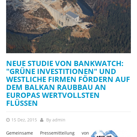
NEUE STUDIE VON BANKWATCH:
"GRÜNE INVESTITIONEN" UND
WESTLICHE FIRMEN FÖRDERN AUF
DEM BALKAN RAUBBAU AN
EUROPAS WERTVOLLSTEN
FLÜSSEN
15 Dez, 2015
By
admin
Gemeinsame Pressemitteilung von