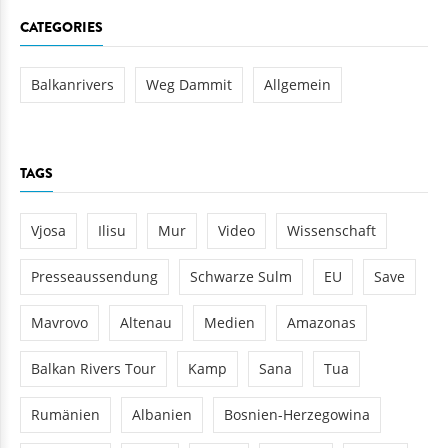
CATEGORIES
Balkanrivers
Weg Dammit
Allgemein
TAGS
Vjosa
Ilisu
Mur
Video
Wissenschaft
Presseaussendung
Schwarze Sulm
EU
Save
Mavrovo
Altenau
Medien
Amazonas
Balkan Rivers Tour
Kamp
Sana
Tua
Rumänien
Albanien
Bosnien-Herzegowina