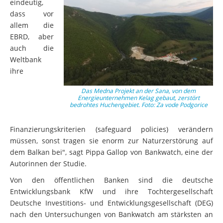
eindeutig,
dass vor
allem die
EBRD, aber
auch die
Weltbank
ihre
Das Medna Projekt an der Sana, von dem
Energieunternehmen Kelag gebaut, zerstört
bedrohtes Huchengebiet. Foto: Za vode Podgorice
Finanzierungskriterien (safeguard policies) verändern
müssen, sonst tragen sie enorm zur Naturzerstörung auf
dem Balkan bei", sagt Pippa Gallop von Bankwatch, eine der
Autorinnen der Studie.
Von den öffentlichen Banken sind die deutsche
Entwicklungsbank KfW und ihre Tochtergesellschaft
Deutsche Investitions- und Entwicklungsgesellschaft (DEG)
nach den Untersuchungen von Bankwatch am stärksten an