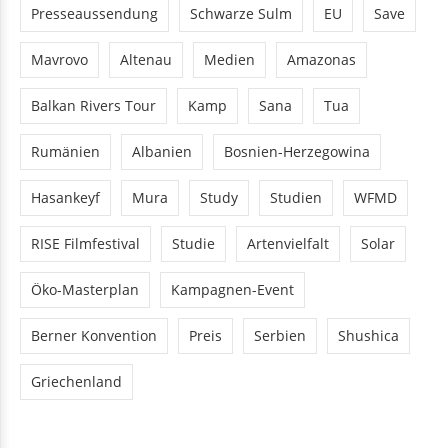
Presseaussendung
Schwarze Sulm
EU
Save
Mavrovo
Altenau
Medien
Amazonas
Balkan Rivers Tour
Kamp
Sana
Tua
Rumänien
Albanien
Bosnien-Herzegowina
Hasankeyf
Mura
Study
Studien
WFMD
RISE Filmfestival
Studie
Artenvielfalt
Solar
Öko-Masterplan
Kampagnen-Event
Berner Konvention
Preis
Serbien
Shushica
Griechenland