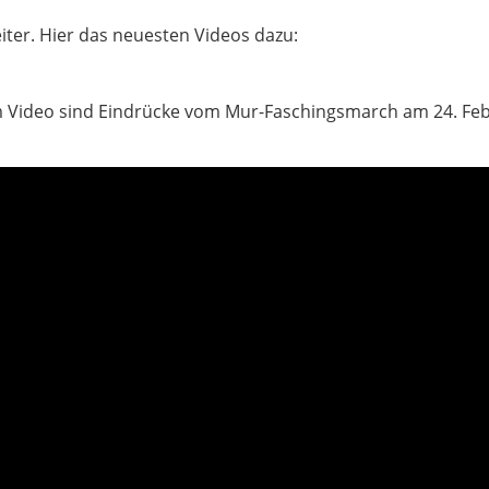
iter. Hier das neuesten Videos dazu:
m Video sind Eindrücke vom Mur-Faschingsmarch am 24. Feb