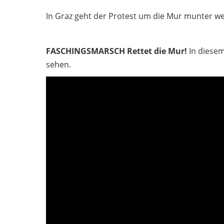
In Graz geht der Protest um die Mur munter we
FASCHINGSMARSCH Rettet die Mur!
In diese
sehen.