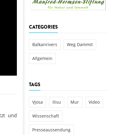
aftwerks Ulog verursacht
WEG DAMMIT
WEG DAMMIT
Einladung: Kamp-Tage von
CATEGORIES
folg für den Kamp: Aus für
aftwerksneubau im Kamptal
Balkanrivers
Weg Dammit
Allgemein
TAGS
Vjosa
Ilisu
Mur
Video
tzt und
Wissenschaft
Presseaussendung