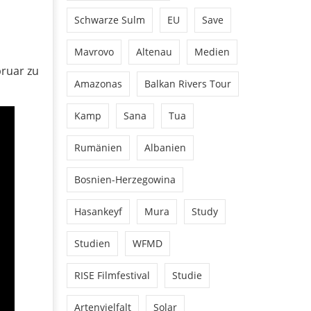
Schwarze Sulm
EU
Save
Mavrovo
Altenau
Medien
ruar zu
Amazonas
Balkan Rivers Tour
Kamp
Sana
Tua
Rumänien
Albanien
Bosnien-Herzegowina
Hasankeyf
Mura
Study
Studien
WFMD
RISE Filmfestival
Studie
Artenvielfalt
Solar