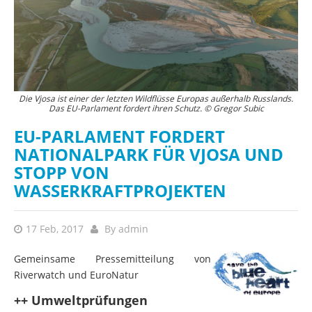
Die Vjosa ist einer der letzten Wildflüsse Europas außerhalb Russlands.
Das EU-Parlament fordert ihren Schutz. © Gregor Subic
EU-PARLAMENT FORDERT
NATIONALPARK FÜR VJOSA UND
STOPP VON
WASSERKRAFTPROJEKTEN
17 Feb, 2017
By
admin
Gemeinsame Pressemitteilung von
Riverwatch und EuroNatur
++ Umweltprüfungen