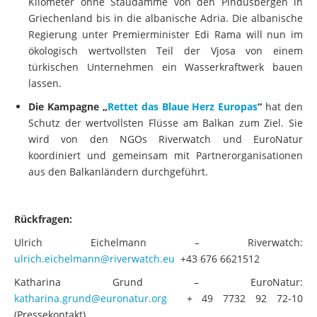
Kilometer ohne Staudämme von den Pindusbergen in
Griechenland bis in die albanische Adria. Die albanische
Regierung unter Premierminister Edi Rama will nun im
ökologisch wertvollsten Teil der Vjosa von einem
türkischen Unternehmen ein Wasserkraftwerk bauen
lassen.
Die Kampagne „
Rettet das Blaue Herz Europas
“
hat den
Schutz der wertvollsten Flüsse am Balkan zum Ziel. Sie
wird von den NGOs Riverwatch und EuroNatur
koordiniert und gemeinsam mit Partnerorganisationen
aus den Balkanländern durchgeführt.
Rückfragen:
Ulrich Eichelmann – Riverwatch:
ulrich.eichelmann@riverwatch.eu
+43 676 6621512
Katharina Grund – EuroNatur:
katharina.grund@euronatur.org
+ 49 7732 92 72-10
(Pressekontakt)