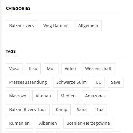
CATEGORIES
Balkanrivers
Weg Dammit
Allgemein
TAGS
Vjosa
Ilisu
Mur
Video
Wissenschaft
Presseaussendung
Schwarze Sulm
EU
Save
Mavrovo
Altenau
Medien
Amazonas
Balkan Rivers Tour
Kamp
Sana
Tua
Rumänien
Albanien
Bosnien-Herzegowina