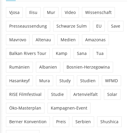
Vjosa
Ilisu
Mur
Video
Wissenschaft
Presseaussendung
Schwarze Sulm
EU
Save
Mavrovo
Altenau
Medien
Amazonas
Balkan Rivers Tour
Kamp
Sana
Tua
Rumänien
Albanien
Bosnien-Herzegowina
Hasankeyf
Mura
Study
Studien
WFMD
RISE Filmfestival
Studie
Artenvielfalt
Solar
Öko-Masterplan
Kampagnen-Event
Berner Konvention
Preis
Serbien
Shushica