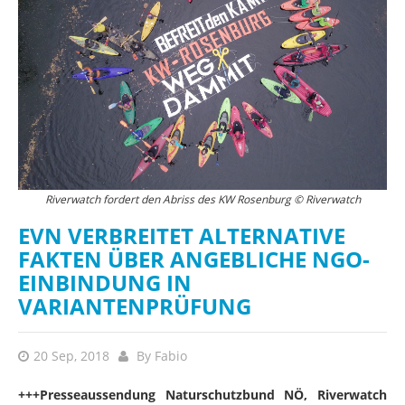
Riverwatch fordert den Abriss des KW Rosenburg © Riverwatch
EVN VERBREITET ALTERNATIVE
FAKTEN ÜBER ANGEBLICHE NGO-
EINBINDUNG IN
VARIANTENPRÜFUNG
20 Sep, 2018
By
Fabio
+++Presseaussendung Naturschutzbund NÖ, Riverwatch