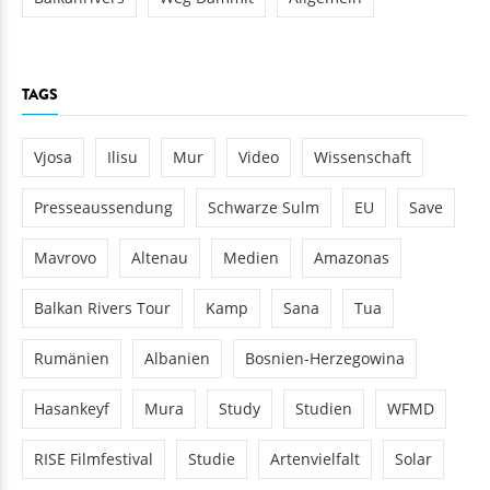
TAGS
Vjosa
Ilisu
Mur
Video
Wissenschaft
Presseaussendung
Schwarze Sulm
EU
Save
Mavrovo
Altenau
Medien
Amazonas
Balkan Rivers Tour
Kamp
Sana
Tua
Rumänien
Albanien
Bosnien-Herzegowina
Hasankeyf
Mura
Study
Studien
WFMD
RISE Filmfestival
Studie
Artenvielfalt
Solar