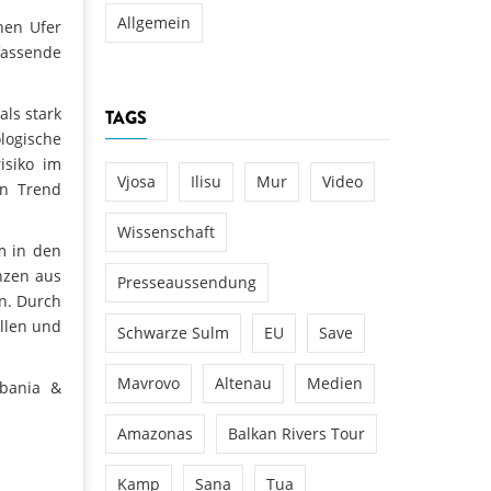
Allgemein
hen Ufer
fassende
als stark
TAGS
ogische
isiko im
Vjosa
Ilisu
Mur
Video
en Trend
Wissenschaft
m in den
nzen aus
Presseaussendung
n. Durch
llen und
Schwarze Sulm
EU
Save
Mavrovo
Altenau
Medien
lbania &
Amazonas
Balkan Rivers Tour
Kamp
Sana
Tua