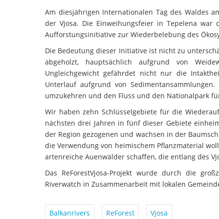
Am diesjährigen Internationalen Tag des Waldes a
der Vjosa. Die Einweihungsfeier in Tepelena war de
Aufforstungsinitiative zur Wiederbelebung des Ökos
Die Bedeutung dieser Initiative ist nicht zu unters
abgeholzt, hauptsächlich aufgrund von Weide
Ungleichgewicht gefährdet nicht nur die Intakthe
Unterlauf aufgrund von Sedimentansammlungen. M
umzukehren und den Fluss und den Nationalpark für
Wir haben zehn Schlüsselgebiete für die Wiederauff
nächsten drei Jahren in fünf dieser Gebiete einhe
der Region gezogenen und wachsen in der Baumschule
die Verwendung von heimischem Pflanzmaterial woll
artenreiche Auenwälder schaffen, die entlang des V
Das ReForestVjosa-Projekt wurde durch die groß
Riverwatch in Zusammenarbeit mit lokalen Gemeinde
Balkanrivers
ReForest
Vjosa