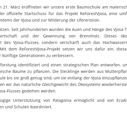
m 21. März eröffneten wir unsere erste Baumschule am malerisc
r offizielle Startschuss für das Projekt ReForestVjosa, eine um
ystems der Vjosa und zur Milderung der Ufererosion.
chätzen. Seit Jahrhunderten wurden die Auen und Hänge des Vjosa-T
wirtschaft und der Gewinnung von Brennholz. Dieses ökol
it des Vjosa-Flusses, sondern verschärft auch das Hochwasserr
it dem ReForestVjosa-Projekt setzen wir uns dafür ein, dies
 künftige Generationen zu verbessern.
orstung identifiziert und einen strategischen Plan entworfen, u
imische Bäume zu pflanzen. Die Stecklinge werden aus Mutterpfla
 bis sie groß genug sind, um sie entlang der Vjosa einzupflanze
en wir das natürliche Gleichgewicht des Ökosystems wiederherste
josa-Flusses gedeihen werden.
zügige Unterstützung von Patagonia ermöglicht und von EcoA
n und Schulen koordiniert.