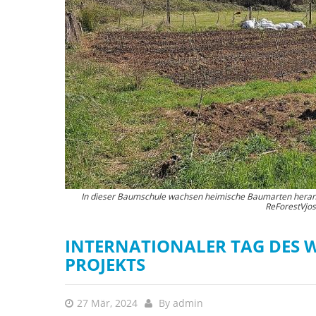
In dieser Baumschule wachsen heimische Baumarten heran, bi
Die Baumschule befind
ReForestVjos
INTERNATIONALER TAG DES W
PROJEKTS
27 Mär, 2024
By
admin