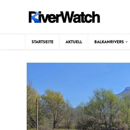
Direkt zum Inhalt
STARTSEITE
AKTUELL
BALKANRIVERS
Hintergrund
Karte
Studien
Fotos
Videos
Aktuell