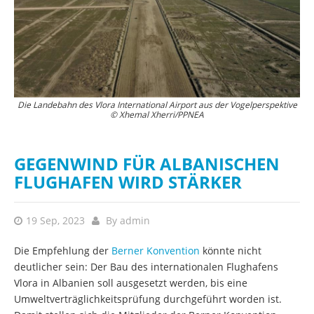
Die Landebahn des Vlora International Airport aus der Vogelperspektive
Die Narta Lagune ist ein wichtiger Rastplatz für Europas Zugvögel ©
© Xhemal Xherri/PPNEA
Xhemal Xherri/PPNEA
GEGENWIND FÜR ALBANISCHEN
FLUGHAFEN WIRD STÄRKER
19 Sep, 2023
By
admin
Die Empfehlung der
Berner Konvention
könnte nicht
deutlicher sein: Der Bau des internationalen Flughafens
Vlora in Albanien soll ausgesetzt werden, bis eine
Umweltverträglichkeitsprüfung durchgeführt worden ist.