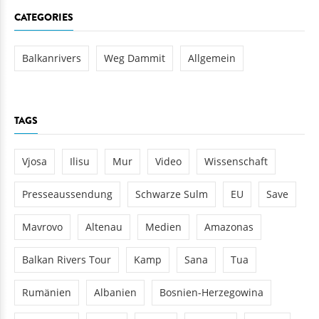
CATEGORIES
Balkanrivers
Weg Dammit
Allgemein
TAGS
Vjosa
Ilisu
Mur
Video
Wissenschaft
Presseaussendung
Schwarze Sulm
EU
Save
Mavrovo
Altenau
Medien
Amazonas
Balkan Rivers Tour
Kamp
Sana
Tua
Rumänien
Albanien
Bosnien-Herzegowina