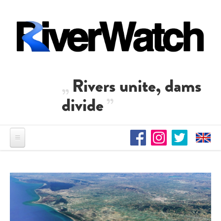
Direkt zum Inhalt
Rivers unite, dams
divide