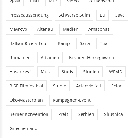
Vjosa
Ilisu
Mur
Video
Wissenschaft
Presseaussendung
Schwarze Sulm
EU
Save
Mavrovo
Altenau
Medien
Amazonas
Balkan Rivers Tour
Kamp
Sana
Tua
Rumänien
Albanien
Bosnien-Herzegowina
Hasankeyf
Mura
Study
Studien
WFMD
RISE Filmfestival
Studie
Artenvielfalt
Solar
Öko-Masterplan
Kampagnen-Event
Berner Konvention
Preis
Serbien
Shushica
Griechenland