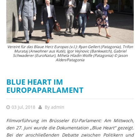
Vereint für das Blaue Herz Europas (v.l.): Ryan Gellert (Patagonia), Trifon
Thomas Waitz, Europa-Abgeordneter der Grünen, lud Politiker,
Flussschützer und Medienvertreter nach Brüssel ins EU-Parlament. ©
Murataj (Anwohner aus Kutë), Igor Vejnovic (Bankwatch), Gabriel
P
Schwaderer (EuroNatur), Mihela Hladin Wolfe (Patagonia) © Jason
Jason Alden/Patagonia
Alden/Patagonia
BLUE HEART IM
EUROPAPARLAMENT
03 Jul, 2018
By
admin
Filmvorführung im Brüsseler EU-Parlament: Am Mittwoch,
den 27. Juni wurde die Dokumentation „Blue Heart“ gezeigt.
Bei der anschließenden Debatte zwischen Politikern und