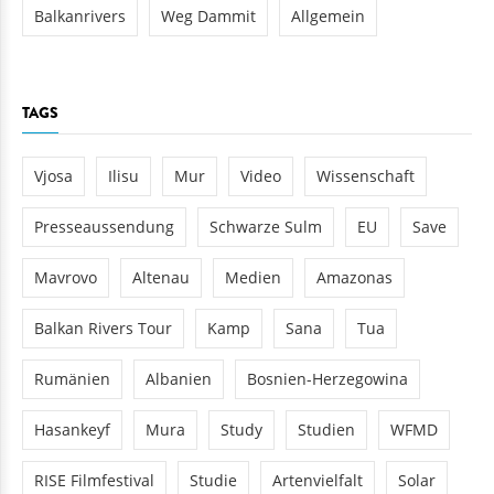
Balkanrivers
Weg Dammit
Allgemein
TAGS
Vjosa
Ilisu
Mur
Video
Wissenschaft
Presseaussendung
Schwarze Sulm
EU
Save
Mavrovo
Altenau
Medien
Amazonas
Balkan Rivers Tour
Kamp
Sana
Tua
Rumänien
Albanien
Bosnien-Herzegowina
Hasankeyf
Mura
Study
Studien
WFMD
RISE Filmfestival
Studie
Artenvielfalt
Solar