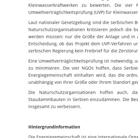
Kleinwasserkraftwerken zu bewerten. Die vier
Umweltverträglichkeitsprüfung (UVP) für Kleinwasserk
Laut nationaler Gesetzgebung sind die serbischen B
Naturschutzorganisationen kritisieren jedoch die b
werden müssen: nur die Größe der Anlage und in A
Entscheidung, ob das Projekt dem UVP-Verfahren un
serbischen Regierung kein Freibrief für die Zerstör
Eine Umweltverträglichkeitsprüfung ist notwendig,
zu minimieren. Die vier NGOs hoffen, dass Serb
Energiegemeinschaft einhalten wird, das die ord
unabhängig von ihrer Größe oder ihrem Standort gew
Die Naturschutzorganisationen hoffen auch, 
Staudammbauten in Serbien einzudämmen. Die Beschw
insgesamt zu verbessern.
Hintergrundinformation
Die Energiegemeinschaft ist eine internationale Org