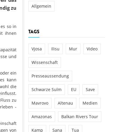
Allgemein
ndig zu
 es so in
TAGS
it ihnen
Vjosa
Ilisu
Mur
Video
apazität
üsse und
Wissenschaft
 oder ein
Presseaussendung
ses kann
wohl die
Schwarze Sulm
EU
Save
nflusst.
 Fluss zu
Mavrovo
Altenau
Medien
rleben -
Amazonas
Balkan Rivers Tour
inschaft
ngen von
Kamp
Sana
Tua