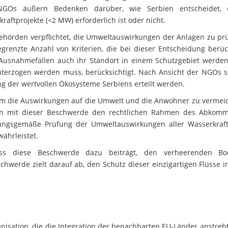
 NGOs äußern Bedenken darüber, wie Serbien entscheidet, 
raftprojekte (<2 MW) erforderlich ist oder nicht.
ehörden verpflichtet, die Umweltauswirkungen der Anlagen zu prü
egrenzte Anzahl von Kriterien, die bei dieser Entscheidung berüc
usnahmefällen auch ihr Standort in einem Schutzgebiet werden
terzogen werden muss, berücksichtigt. Nach Ansicht der NGOs so
ung der wertvollen Ökosysteme Serbiens erteilt werden.
 um die Auswirkungen auf die Umwelt und die Anwohner zu vermei
ien mit dieser Beschwerde den rechtlichen Rahmen des Abkom
nungsgemäße Prüfung der Umweltauswirkungen aller Wasserkraft
ährleistet.
dass diese Beschwerde dazu beiträgt, den verheerenden B
erde zielt darauf ab, den Schutz dieser einzigartigen Flüsse i
anisation, die die Integration der benachbarten EU-Länder anstreb