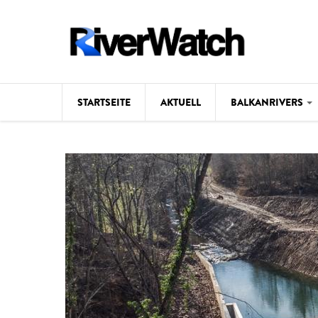
Direkt zum Inhalt
STARTSEITE
AKTUELL
BALKANRIVERS
Hintergrund
Karte
Studien
Fotos
Videos
Aktuell