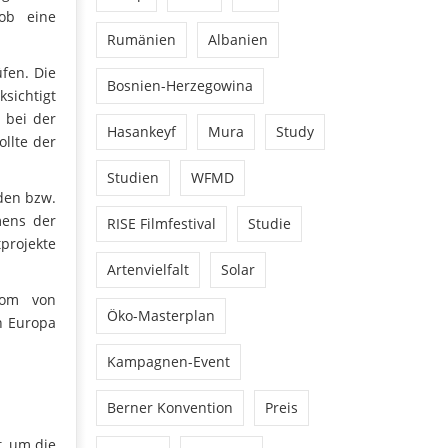
ob eine
Rumänien
Albanien
fen. Die
Bosnien-Herzegowina
ksichtigt
 bei der
Hasankeyf
Mura
Study
llte der
Studien
WFMD
den bzw.
mens der
RISE Filmfestival
Studie
projekte
Artenvielfalt
Solar
oom von
Öko-Masterplan
n Europa
Kampagnen-Event
Berner Konvention
Preis
t, um die