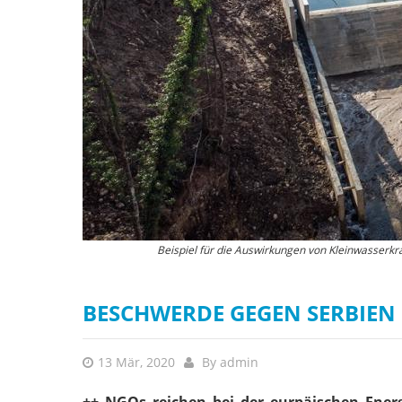
Beispiel für die Auswirkungen von Kleinwasserkr
So sieht das Flussb
BESCHWERDE GEGEN SERBIEN 
13 Mär, 2020
By
admin
++ NGOs reichen bei der eurpäischen Ener