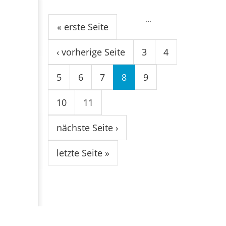
Seiten
…
« erste Seite
‹ vorherige Seite
3
4
5
6
7
8
9
10
11
nächste Seite ›
letzte Seite »