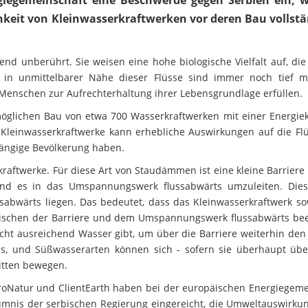
hkeit von Kleinwasserkraftwerken vor deren Bau vollstä
nd unberührt. Sie weisen eine hohe biologische Vielfalt auf, die
in unmittelbarer Nähe dieser Flüsse sind immer noch tief m
Menschen zur Aufrechterhaltung ihrer Lebensgrundlage erfüllen.
öglichen Bau von etwa 700 Wasserkraftwerken mit einer Energiek
Kleinwasserkraftwerke kann erhebliche Auswirkungen auf die Fl
ängige Bevölkerung haben.
raftwerke. Für diese Art von Staudämmen ist eine kleine Barriere
und es in das Umspannungswerk flussabwärts umzuleiten. Die
sabwärts liegen. Das bedeutet, dass das Kleinwasserkraftwerk so
ischen der Barriere und dem Umspannungswerk flussabwärts beei
icht ausreichend Wasser gibt, um über die Barriere weiterhin den
aus, und Süßwasserarten können sich - sofern sie überhaupt übe
itten bewegen.
uroNatur und ClientEarth haben bei der europäischen Energiegeme
äumnis der serbischen Regierung eingereicht, die Umweltauswirku