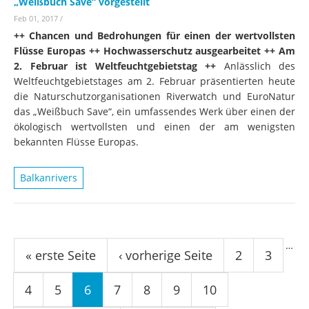
„Weißbuch Save“ vorgestellt
Feb 01, 2017
/
++ Chancen und Bedrohungen für einen der wertvollsten
Flüsse Europas ++ Hochwasserschutz ausgearbeitet ++ Am
2. Februar ist Weltfeuchtgebietstag ++
Anlässlich des
Weltfeuchtgebietstages am 2. Februar präsentierten heute
die Naturschutzorganisationen Riverwatch und EuroNatur
das „Weißbuch Save“, ein umfassendes Werk über einen der
ökologisch wertvollsten und einen der am wenigsten
bekannten Flüsse Europas.
Balkanrivers
Seiten
…
« erste Seite
‹ vorherige Seite
2
3
4
5
6
7
8
9
10