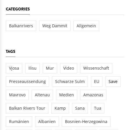
CATEGORIES
Balkanrivers
Weg Dammit
Allgemein
TAGS
Vjosa
Ilisu
Mur
Video
Wissenschaft
Presseaussendung
Schwarze Sulm
EU
Save
Mavrovo
Altenau
Medien
Amazonas
Balkan Rivers Tour
Kamp
Sana
Tua
Rumänien
Albanien
Bosnien-Herzegowina