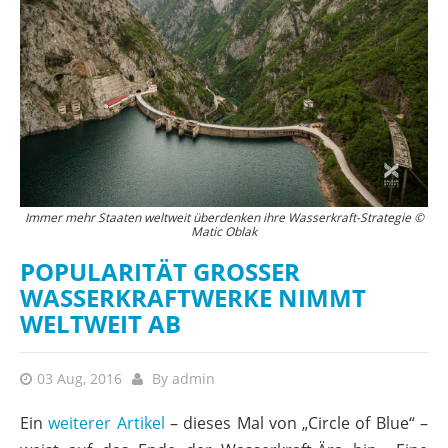
Immer mehr Staaten weltweit überdenken ihre Wasserkraft-Strategie ©
Matic Oblak
POPULARITÄT GROSSER W
ASSERKRAFTWERKE NIMMT W
ELTWEIT AB
03 Aug, 2016
By
admin
Ein
weiterer Artikel
– dieses Mal von „Circle of Blue“ –