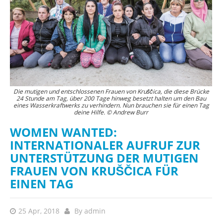
Die mutigen und entschlossenen Frauen von Kruščica, die diese Brücke
24 Stunde am Tag, über 200 Tage hinweg besetzt halten um den Bau
eines Wasserkraftwerks zu verhindern. Nun brauchen sie für einen Tag
deine Hilfe. © Andrew Burr
WOMEN WANTED:
INTERNATIONALER AUFRUF ZUR
UNTERSTÜTZUNG DER MUTIGEN
FRAUEN VON KRUŠČICA FÜR
EINEN TAG
25 Apr, 2018
By
admin