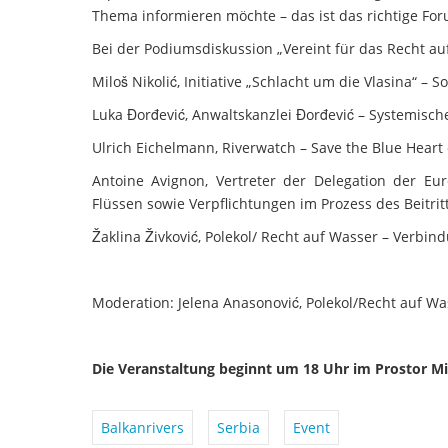
Thema informieren möchte – das ist das richtige For
Bei der Podiumsdiskussion „Vereint für das Recht au
Miloš Nikolić, Initiative „Schlacht um die Vlasina“ – S
Luka Đorđević, Anwaltskanzlei Đorđević – Systemisch
Ulrich Eichelmann, Riverwatch – Save the Blue Heart
Antoine Avignon, Vertreter der Delegation der E
Flüssen sowie Verpflichtungen im Prozess des Beitrit
Žaklina Živković, Polekol/ Recht auf Wasser – Verb
Moderation: Jelena Anasonović, Polekol/Recht auf Wa
Die Veranstaltung beginnt um 18 Uhr im Prostor Mi
Balkanrivers
Serbia
Event