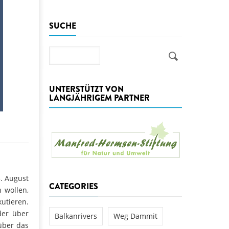
aftwerks Ulog verursacht
SUCHE
WEG DAMMIT
WEG DAMMIT
Einladung: Kamp-Tage von
folg für den Kamp: Aus für
Suche
aftwerksneubau im Kamptal
UNTERSTÜTZT VON
LANGJÄHRIGEM PARTNER
5. August
CATEGORIES
n wollen,
utieren.
der über
Balkanrivers
Weg Dammit
über das