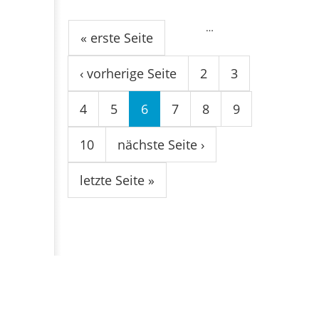
Seiten
…
« erste Seite
‹ vorherige Seite
2
3
4
5
6
7
8
9
10
nächste Seite ›
letzte Seite »