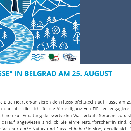
Wissenschaftler:innen legen
Studien
Wasserkr
die Grundlage für Europas
Fotos
nächsten Wildfluss-
Nationalpark
Er
Videos
Kr
Aktuell
SSE" IN BELGRAD AM 25. AUGUST
the Blue Heart organisieren den Flussgipfel „Recht auf Flüsse“am 2
en und alle, die sich für die Verteidigung von Flüssen engagiere
en zur Erhaltung der wertvollen Wasserläufe Serbiens zu disk
 darauf angewiesen sind, ob Sie ein*e Naturforscher*in sind, 
nfach nur ein*e Natur- und Flussliebhaber*in sind, der/die sich 