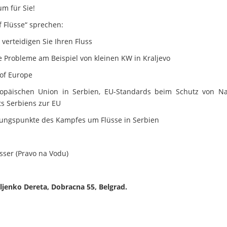
um für Sie!
f Flüsse“ sprechen:
o verteidigen Sie Ihren Fluss
e Probleme am Beispiel von kleinen KW in Kraljevo
 of Europe
uropäischen Union in Serbien, EU-Standards beim Schutz von N
ts Serbiens zur EU
indungspunkte des Kampfes um Flüsse in Serbien
sser (Pravo na Vodu)
ljenko Dereta, Dobracna 55, Belgrad.