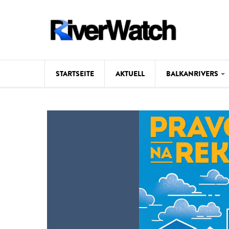
Direkt zum Inhalt
STARTSEITE
AKTUELL
BALKANRIVERS
Hintergrund
Karte
Studien
Fotos
Videos
Aktuell