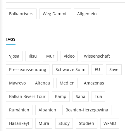
Balkanrivers
Weg Dammit
Allgemein
TAGS
Vjosa
Ilisu
Mur
Video
Wissenschaft
Presseaussendung
Schwarze Sulm
EU
Save
Mavrovo
Altenau
Medien
Amazonas
Balkan Rivers Tour
Kamp
Sana
Tua
Rumänien
Albanien
Bosnien-Herzegowina
Hasankeyf
Mura
Study
Studien
WFMD