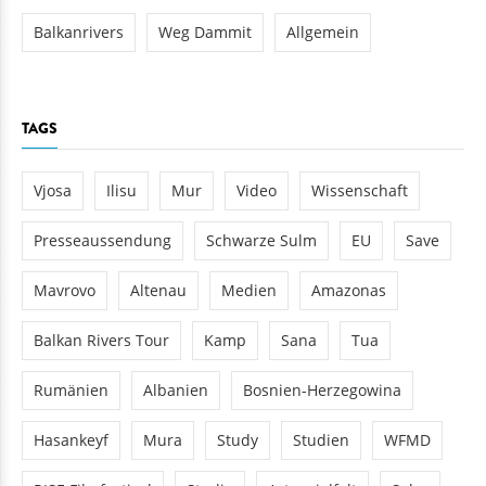
Balkanrivers
Weg Dammit
Allgemein
TAGS
Vjosa
Ilisu
Mur
Video
Wissenschaft
Presseaussendung
Schwarze Sulm
EU
Save
Mavrovo
Altenau
Medien
Amazonas
Balkan Rivers Tour
Kamp
Sana
Tua
Rumänien
Albanien
Bosnien-Herzegowina
Hasankeyf
Mura
Study
Studien
WFMD