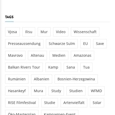
TAGS
Vjosa
Ilisu
Mur
Video
Wissenschaft
Presseaussendung
Schwarze Sulm
EU
Save
Mavrovo
Altenau
Medien
Amazonas
Balkan Rivers Tour
Kamp
Sana
Tua
Rumänien
Albanien
Bosnien-Herzegowina
Hasankeyf
Mura
Study
Studien
WFMD
RISE Filmfestival
Studie
Artenvielfalt
Solar
Öko-Masterplan
Kampagnen-Event