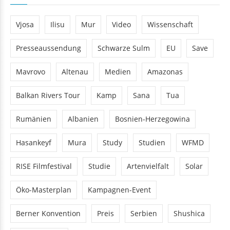
Vjosa
Ilisu
Mur
Video
Wissenschaft
Presseaussendung
Schwarze Sulm
EU
Save
Mavrovo
Altenau
Medien
Amazonas
Balkan Rivers Tour
Kamp
Sana
Tua
Rumänien
Albanien
Bosnien-Herzegowina
Hasankeyf
Mura
Study
Studien
WFMD
RISE Filmfestival
Studie
Artenvielfalt
Solar
Öko-Masterplan
Kampagnen-Event
Berner Konvention
Preis
Serbien
Shushica