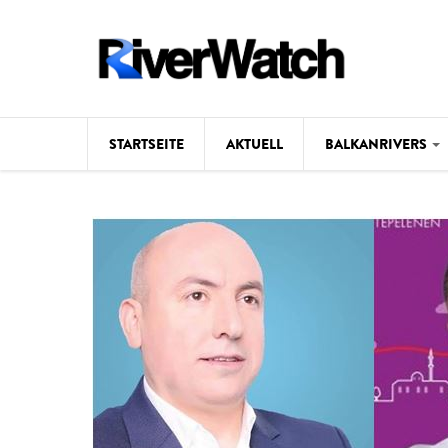
Direkt zum Inhalt
STARTSEITE
AKTUELL
BALKANRIVERS
Hintergrund
Karte
Studien
Fotos
Videos
Aktuell