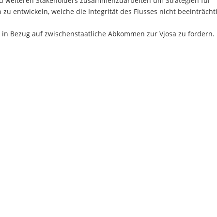
d weiteren Stakeholders zusammenzuarbeiten um Strategien für
 zu entwickeln, welche die Integrität des Flusses nicht beeinträcht
t in Bezug auf zwischenstaatliche Abkommen zur Vjosa zu fordern.