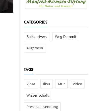
aftwerks Ulog verursacht
WEG DAMMIT
WEG DAMMIT
Einladung: Kamp-Tage von
CATEGORIES
folg für den Kamp: Aus für
aftwerksneubau im Kamptal
Balkanrivers
Weg Dammit
Allgemein
TAGS
Vjosa
Ilisu
Mur
Video
Wissenschaft
Presseaussendung