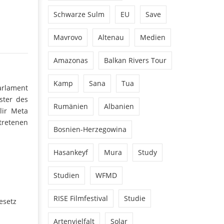
Schwarze Sulm
EU
Save
Mavrovo
Altenau
Medien
Amazonas
Balkan Rivers Tour
Kamp
Sana
Tua
arlament
ster des
Rumänien
Albanien
lir Meta
tretenen
Bosnien-Herzegowina
Hasankeyf
Mura
Study
Studien
WFMD
RISE Filmfestival
Studie
esetz
Artenvielfalt
Solar