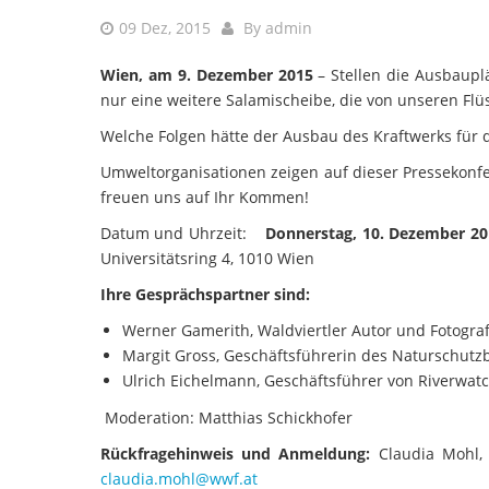
09 Dez, 2015
By
admin
Wien, am 9. Dezember 2015
– Stellen die Ausbaupl
nur eine weitere Salamischeibe, die von unseren Flü
Welche Folgen hätte der Ausbau des Kraftwerks für d
Umweltorganisationen zeigen auf dieser Pressekonf
freuen uns auf Ihr Kommen!
Datum und Uhrzeit:
Donnerstag, 10. Dezember 2
Universitätsring 4, 1010 Wien
Ihre Gesprächspartner sind:
Werner Gamerith, Waldviertler Autor und Fotogra
Margit Gross, Geschäftsführerin des Naturschutz
Ulrich Eichelmann, Geschäftsführer von Riverwat
Moderation: Matthias Schickhofer
Rückfragehinweis und Anmeldung:
Claudia Mohl, 
claudia.mohl@wwf.at