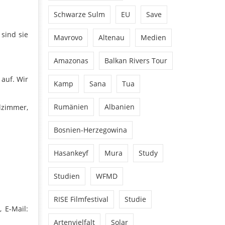
Schwarze Sulm
EU
Save
sind sie
Mavrovo
Altenau
Medien
Amazonas
Balkan Rivers Tour
auf. Wir
Kamp
Sana
Tua
Rumänien
Albanien
lzimmer,
Bosnien-Herzegowina
Hasankeyf
Mura
Study
Studien
WFMD
RISE Filmfestival
Studie
 E-Mail:
Artenvielfalt
Solar