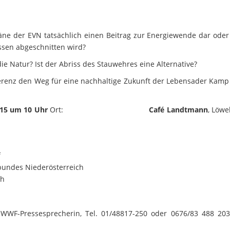
äne der EVN tatsächlich einen Beitrag zur Energiewende dar oder 
ssen abgeschnitten wird?
ie Natur? Ist der Abriss des Stauwehres eine Alternative?
erenz den Weg für eine nachhaltige Zukunft der Lebensader Kamp 
015 um 10 Uhr
Ort:
Café Landtmann
, Löwe
f
bundes Niederösterreich
ch
WWF-Pressesprecherin, Tel. 01/48817-250 oder 0676/83 488 203,