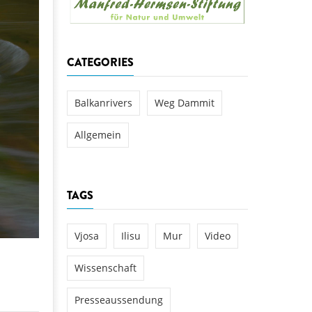
aftwerks Ulog verursacht
WEG DAMMIT
WEG DAMMIT
Einladung: Kamp-Tage von
CATEGORIES
folg für den Kamp: Aus für
aftwerksneubau im Kamptal
Balkanrivers
Weg Dammit
Allgemein
TAGS
Vjosa
Ilisu
Mur
Video
Wissenschaft
Presseaussendung