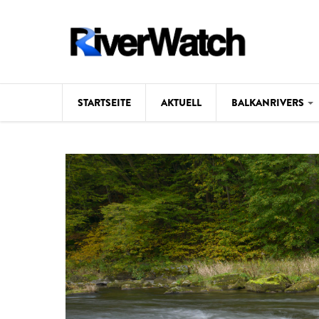
Direkt zum Inhalt
STARTSEITE
AKTUELL
BALKANRIVERS
Hintergrund
Karte
Studien
Fotos
Videos
Aktuell