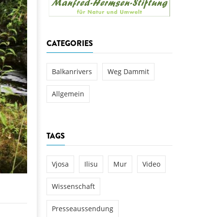
aftwerks Ulog verursacht
WEG DAMMIT
WEG DAMMIT
Einladung: Kamp-Tage von
CATEGORIES
folg für den Kamp: Aus für
aftwerksneubau im Kamptal
Balkanrivers
Weg Dammit
Allgemein
TAGS
Vjosa
Ilisu
Mur
Video
Wissenschaft
Presseaussendung