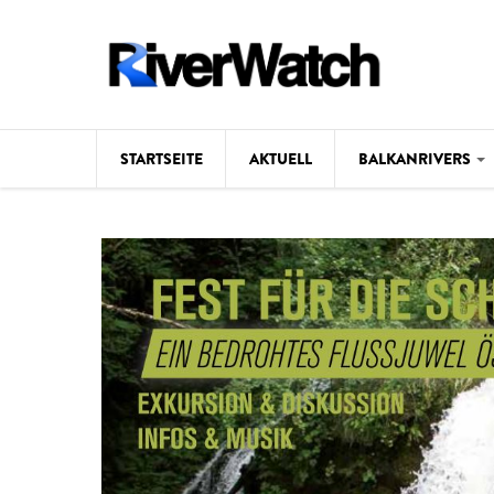
Direkt zum Inhalt
STARTSEITE
AKTUELL
BALKANRIVERS
Hintergrund
Karte
Studien
Fotos
Videos
Aktuell