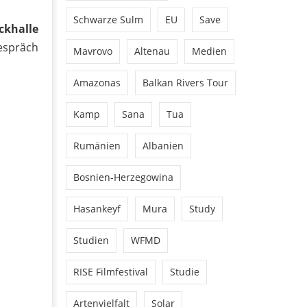
Schwarze Sulm
EU
Save
ckhalle
espräch
Mavrovo
Altenau
Medien
Amazonas
Balkan Rivers Tour
Kamp
Sana
Tua
Rumänien
Albanien
Bosnien-Herzegowina
Hasankeyf
Mura
Study
Studien
WFMD
RISE Filmfestival
Studie
Artenvielfalt
Solar