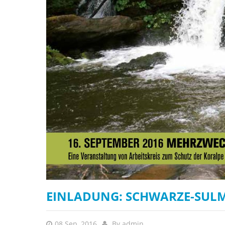
EINLADUNG: SCHWARZE-SULM-
08 Sep, 2016
By
admin