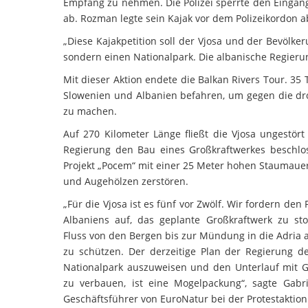
Empfang zu nehmen. Die Polizei sperrte den Eingan
ab. Rozman legte sein Kajak vor dem Polizeikordon a
„Diese Kajakpetition soll der Vjosa und der Bevölk
sondern einen Nationalpark. Die albanische Regierun
Mit dieser Aktion endete die Balkan Rivers Tour. 3
Slowenien und Albanien befahren, um gegen die dro
zu machen.
Auf 270 Kilometer Länge fließt die Vjosa ungestör
Regierung den Bau eines Großkraftwerkes beschlo
Projekt „Pocem“ mit einer 25 Meter hohen Staumauer
und Augehölzen zerstören.
„Für die Vjosa ist es fünf vor Zwölf. Wir fordern den
Albaniens auf, das geplante Großkraftwerk zu s
Fluss von den Bergen bis zur Mündung in die Adria a
zu schützen. Der derzeitige Plan der Regierung d
Nationalpark auszuweisen und den Unterlauf mit 
zu verbauen, ist eine Mogelpackung“, sagte Gabr
Geschäftsführer von EuroNatur bei der Protestaktion 