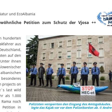
Natur und EcoAlbania
ewöhnliche Petition zum Schutz der Vjosa ++
n hunderten
akfahrer aus
eutschland,
oten auf den
 Unter ihnen
slowenischer
albanischen
 besonderes
m projects on
´s last wild
hr als 1.000
i Rama noch
Polizisten versperrten den Eingang des Amtsgebäudes
 Petition in
legte das Kajak vor vor dem Polizeikordon ab. © Andre