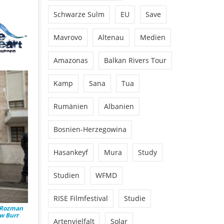
Schwarze Sulm
EU
Save
Mavrovo
Altenau
Medien
Amazonas
Balkan Rivers Tour
Kamp
Sana
Tua
Rumänien
Albanien
Bosnien-Herzegowina
Hasankeyf
Mura
Study
Studien
WFMD
RISE Filmfestival
Studie
. Rozman
w Burr
Artenvielfalt
Solar