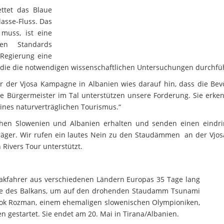
ttet das Blaue
lasse-Fluss. Das
muss, ist eine
hen Standards
 Regierung eine
 die die notwendigen wissenschaftlichen Untersuchungen durchfüh
or der Vjosa Kampagne in Albanien wies darauf hin, dass die Bev
lle Bürgermeister im Tal unterstützen unsere Forderung. Sie erke
eines naturverträglichen Tourismus.“
ischen Slowenien und Albanien erhalten und senden einen eindri
räger. Wir rufen ein lautes Nein zu den Staudämmen an der Vjosa
 Rivers Tour unterstützt.
akfahrer aus verschiedenen Ländern Europas 35 Tage lang
sse des Balkans, um auf den drohenden Staudamm Tsunami
ok Rozman, einem ehemaligen slowenischen Olympioniken,
en gestartet. Sie endet am 20. Mai in Tirana/Albanien.