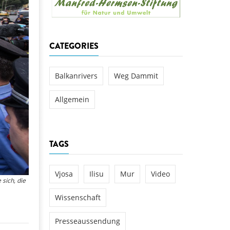
aftwerks Ulog verursacht
WEG DAMMIT
WEG DAMMIT
Einladung: Kamp-Tage von
CATEGORIES
folg für den Kamp: Aus für
aftwerksneubau im Kamptal
Balkanrivers
Weg Dammit
Allgemein
TAGS
Vjosa
Ilisu
Mur
Video
sich, die
Wissenschaft
Presseaussendung