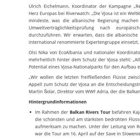
Ulrich Eichelmann, Koordinator der Kampagne „Re
Herz Europas bei Riverwatch: „Die Vjosa ist ein Weltk
mindeste, was die albanische Regierung machen 
Umweltverträglichkeitsprüfung nach europäisc
durchzuführen. Wir erwarten, dass die albanische
international renommierte Expertengruppe einsetzt,
Olsi Nika von EcoAlbania und nationaler Koordinat
mehrheitlich hinter dem Schutz der Vjosa steht: „A
Potential eines Vjosa-Nationalparks für den Aufbau 
„Wir wollen die letzten freifließenden Flüsse zw
Appell zum Schutz der Vjosa an die Entscheidungst
Martin Šolar, Direktor vom WWF Adria, der die Balkan
Hintergrundinformationen
Im Rahmen der
Balkan Rivers Tour
befahren Kaj
die schönsten und am stärksten bedrohten Flü
aufmerksam zu machen. Unter der Leitung von R
war die Tour am 16. April auf der Save in Sloweni