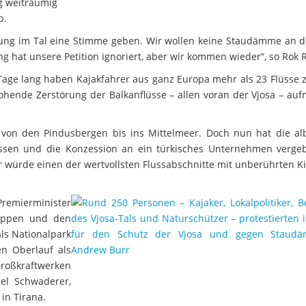
g weiträumig
b.
erung im Tal eine Stimme geben. Wir wollen keine Staudämme an de
g hat unsere Petition ignoriert, aber wir kommen wieder“, so Rok
5 Tage lang haben Kajakfahrer aus ganz Europa mehr als 23 Flüsse
hende Zerstörung der Balkanflüsse – allen voran der Vjosa – au
t von den Pindusbergen bis ins Mittelmeer. Doch nun hat die al
ssen und die Konzession an ein türkisches Unternehmen verge
 würde einen der wertvollsten Flussabschnitte mit unberührten Ki
 Premierminister
toppen und den
ls Nationalpark
en Oberlauf als
Großkraftwerken
iel Schwaderer,
in Tirana.