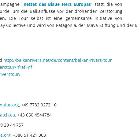
 Kampagne „
Rettet das Blaue Herz Europas
“ statt, die von
urde, um die Balkanflüsse vor der drohenden Zerstörung
n. Die Tour selbst ist eine gemeinsame Initiative von
y Collective und wird von Patagonia, der Mava-Stiftung und der 
d
http://balkanrivers.net/de/content/balkan-rivers-tour
rstour/?fref=nf
iverstour/
natur.org
, +49 7732 9272 10
watch.eu
, +43 650 4544784
9 29 44 757
ve.org
, +386 51 421 303