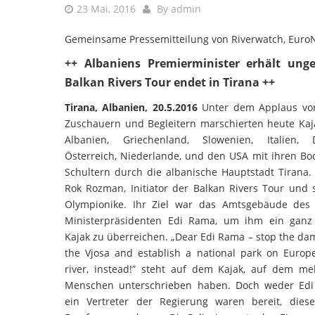
23 Mai, 2016
By
admin
Gemeinsame Pressemitteilung von Riverwatch, Euro
++ Albaniens Premierminister erhält ung
Balkan Rivers Tour endet in Tirana ++
Tirana, Albanien, 20.5.2016
Unter dem Applaus vo
Zuschauern und Begleitern marschierten heute Kaj
Albanien, Griechenland, Slowenien, Italien, D
Österreich, Niederlande, und den USA mit ihren Bo
Schultern durch die albanische Hauptstadt Tirana.
Rok Rozman, Initiator der Balkan Rivers Tour und 
Olympionike. Ihr Ziel war das Amtsgebäude des 
Ministerpräsidenten Edi Rama, um ihm ein ganz
Kajak zu überreichen. „Dear Edi Rama – stop the da
the Vjosa and establish a national park on Europe
river, instead!” steht auf dem Kajak, auf dem me
Menschen unterschrieben haben. Doch weder Ed
ein Vertreter der Regierung waren bereit, diese