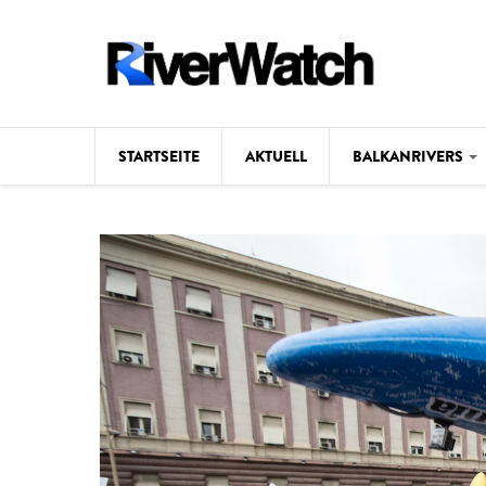
Direkt zum Inhalt
STARTSEITE
AKTUELL
BALKANRIVERS
Hintergrund
Karte
Studien
Fotos
Videos
Aktuell