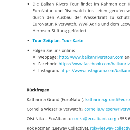
Die Balkan Rivers Tour findet im Rahmen der
EuroNatur und Riverwatch ins Leben gerufen w
durch den Ausbau der Wasserkraft zu schütze
EuroNatur, Riverwatch, WWF Adria und dem Leewa
Hermsen-Stiftung gefördert.
Tour-Zeitplan
,
Tour-Karte
Folgen Sie uns online:
Webpage:
http://www.balkanriverstour.com
an
Facebook:
https://www.facebook.com/balkanrive
Instagram:
https://www.instagram.com/balkanr
Rückfragen
Katharina Grund (EuroNatur),
katharina.grund@euro
Cornelia Wieser (Riverwatch),
cornelia.wieser@river
Olsi Nika – EcoAlbania:
o.nika@ecoalbania.org
+355 6
Rok Rozman (Leeway Collective),
rok@leeway-collecti