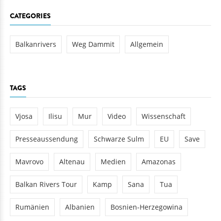
CATEGORIES
Balkanrivers
Weg Dammit
Allgemein
TAGS
Vjosa
Ilisu
Mur
Video
Wissenschaft
Presseaussendung
Schwarze Sulm
EU
Save
Mavrovo
Altenau
Medien
Amazonas
Balkan Rivers Tour
Kamp
Sana
Tua
Rumänien
Albanien
Bosnien-Herzegowina