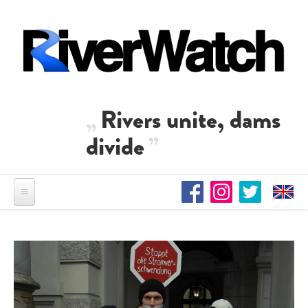
Direkt zum Inhalt
Rivers unite, dams
divide