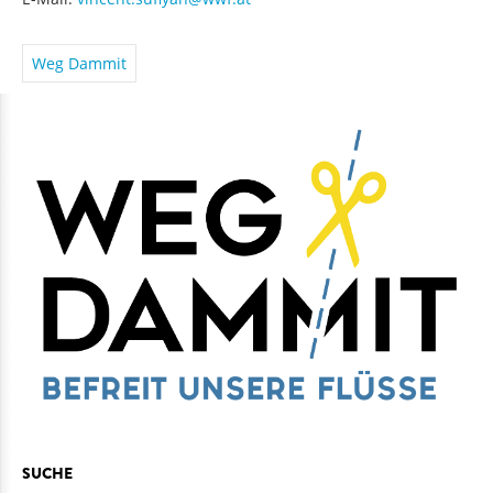
E-Mail:
vincent.sufiyan@wwf.at
Weg Dammit
SUCHE