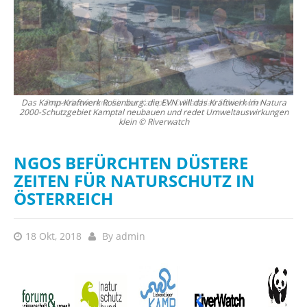
Das Kamp-Kraftwerk Rosenburg: die EVN will das Kraftwerk im Natura
2000-Schutzgebiet Kamptal neubauen und redet Umweltauswirkungen
Kra
klein © Riverwatch
La
K
NGOS BEFÜRCHTEN DÜSTERE
ZEITEN FÜR NATURSCHUTZ IN
ÖSTERREICH
18 Okt, 2018
By
admin