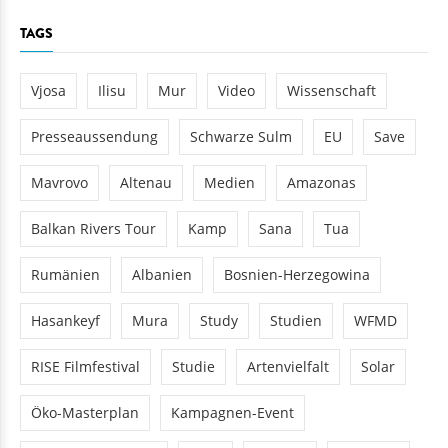
TAGS
Vjosa
Ilisu
Mur
Video
Wissenschaft
Presseaussendung
Schwarze Sulm
EU
Save
Mavrovo
Altenau
Medien
Amazonas
Balkan Rivers Tour
Kamp
Sana
Tua
Rumänien
Albanien
Bosnien-Herzegowina
Hasankeyf
Mura
Study
Studien
WFMD
RISE Filmfestival
Studie
Artenvielfalt
Solar
Öko-Masterplan
Kampagnen-Event