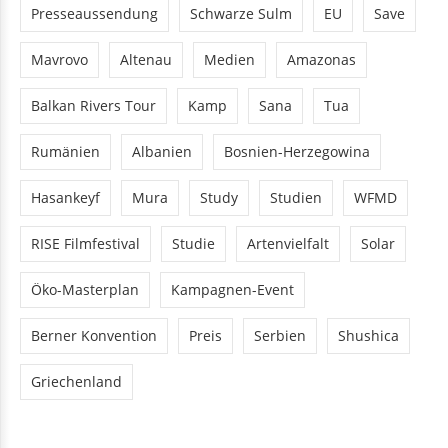
Presseaussendung
Schwarze Sulm
EU
Save
Mavrovo
Altenau
Medien
Amazonas
Balkan Rivers Tour
Kamp
Sana
Tua
Rumänien
Albanien
Bosnien-Herzegowina
Hasankeyf
Mura
Study
Studien
WFMD
RISE Filmfestival
Studie
Artenvielfalt
Solar
Öko-Masterplan
Kampagnen-Event
Berner Konvention
Preis
Serbien
Shushica
Griechenland