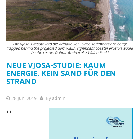
The Vjosa's mouth into die Adriatic Sea. Once sediments are being
trapped behind the projected dam walls, significant coastal erosion would
be the result. © Piotr Bednarek / Wolne Rzeki
NEUE VJOSA-STUDIE: KAUM
ENERGIE, KEIN SAND FÜR DEN
STRAND
28 Jun, 2019
By
admin
++