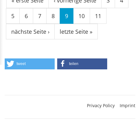
« erste Seite
‹ vorherige Seite
3
4
5
6
7
8
9
10
11
nächste Seite ›
letzte Seite »
tweet
teilen
Privacy Policy
Imprint