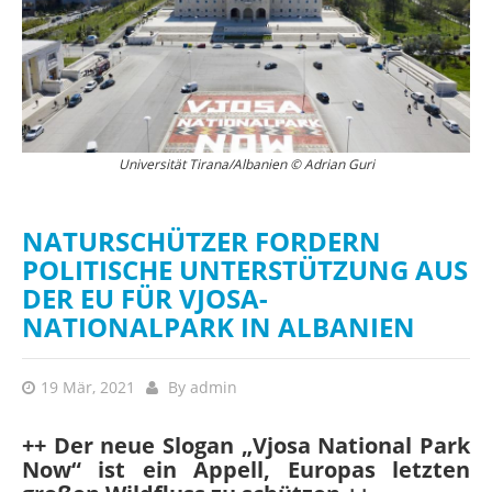
Universität Tirana/Albanien © Adrian Guri
en
NATURSCHÜTZER FORDERN
POLITISCHE UNTERSTÜTZUNG AUS
DER EU FÜR VJOSA-
NATIONALPARK IN ALBANIEN
19 Mär, 2021
By
admin
++ Der neue Slogan „Vjosa National Park
Now“ ist ein Appell, Europas letzten