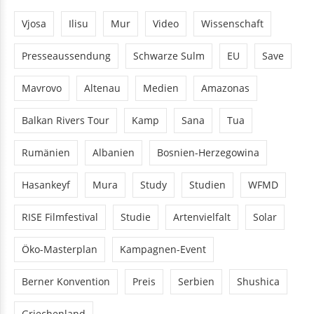
Vjosa
Ilisu
Mur
Video
Wissenschaft
Presseaussendung
Schwarze Sulm
EU
Save
Mavrovo
Altenau
Medien
Amazonas
Balkan Rivers Tour
Kamp
Sana
Tua
Rumänien
Albanien
Bosnien-Herzegowina
Hasankeyf
Mura
Study
Studien
WFMD
RISE Filmfestival
Studie
Artenvielfalt
Solar
Öko-Masterplan
Kampagnen-Event
Berner Konvention
Preis
Serbien
Shushica
Griechenland