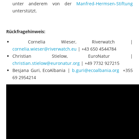
unter anderem von der
Manfred-Hermsen-Stiftung
unterstützt.
Rückfragehinweis:
Cornelia Wieser, Riverwatch |
cornelia.wieser@riverwatch.eu
| +43 650 4544784
Christian Stielow, EuroNatur |
christian.stielow@euronatur.org
| +49 7732 927215
Besjana Guri, EcoAlbania |
b.guri@ecoalbania.org
+355
69 2954214