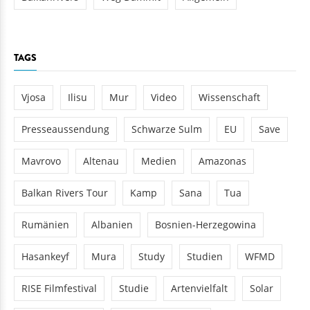
TAGS
Vjosa
Ilisu
Mur
Video
Wissenschaft
Presseaussendung
Schwarze Sulm
EU
Save
Mavrovo
Altenau
Medien
Amazonas
Balkan Rivers Tour
Kamp
Sana
Tua
Rumänien
Albanien
Bosnien-Herzegowina
Hasankeyf
Mura
Study
Studien
WFMD
RISE Filmfestival
Studie
Artenvielfalt
Solar