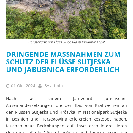
Zerstörung am Fluss Sutjeska © Vladimir Topić
DRINGENDE MASSNAHMEN ZUM S
CHUTZ DER FLÜSSE SUTJESKA U
ND JABUŠNICA ERFORDERLICH
01 Okt, 2024
By
admin
Nach fast einem Jahrzehnt juristischer
Auseinandersetzungen, die den Bau von Kraftwerken an
den Flüssen Sutjeska und Hrčavka im Nationalpark Sutjeska
in Bosnien und Herzegowina erfolgreich gestoppt haben,
tauchen neue Bedrohungen auf. Investoren interessieren
sich nun auf die Flüsse Jabušnica und Izgorka, wobei die