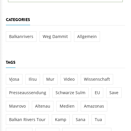
CATEGORIES
Balkanrivers
Weg Dammit
Allgemein
TAGS
Vjosa
Ilisu
Mur
Video
Wissenschaft
Presseaussendung
Schwarze Sulm
EU
Save
Mavrovo
Altenau
Medien
Amazonas
Balkan Rivers Tour
Kamp
Sana
Tua
Rumänien
Albanien
Bosnien-Herzegowina